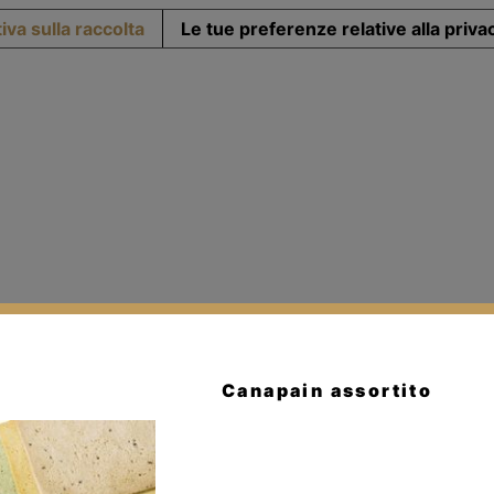
iva sulla raccolta
Le tue preferenze relative alla priva
Canapain assortito