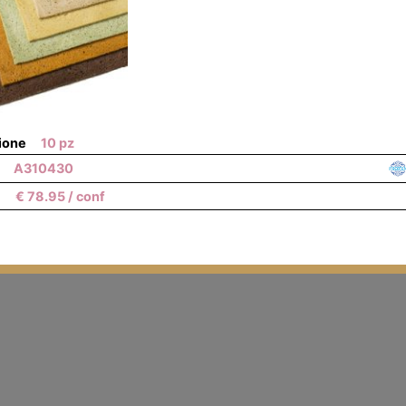
ione
10 pz
F
A310430
€
78.95
/ conf