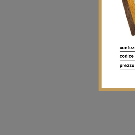
confez
codice
prezzo