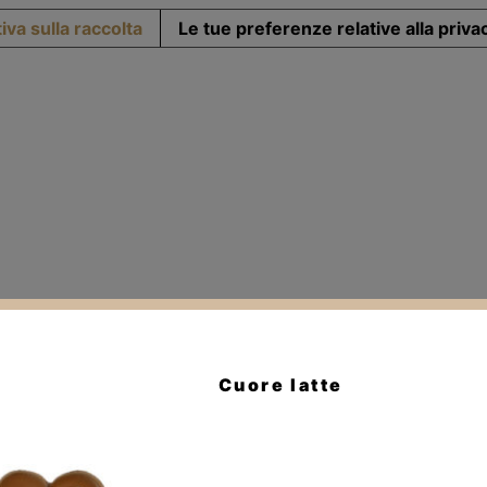
iva sulla raccolta
Le tue preferenze relative alla priva
Cuore latte