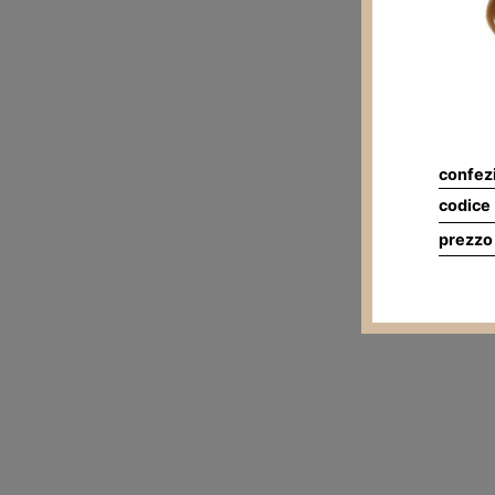
confez
codice
prezzo