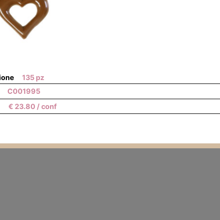
ione
135 pz
C001995
€
23.80
/ conf