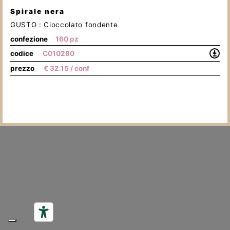
Spirale nera
GUSTO :
Cioccolato fondente
confezione
160 pz
Scar
codice
C010280
la
prezzo
€
32.15
/ conf
Sch
Tecn