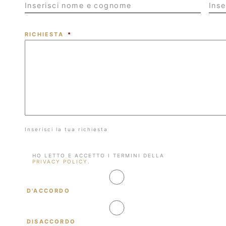
RICHIESTA
*
Inserisci la tua richiesta
HO
HO LETTO E ACCETTO I TERMINI DELLA
PRIVACY POLICY
.
LETTO
E
ACCETTO
D'ACCORDO
I
TERMINI
DELLA
DISACCORDO