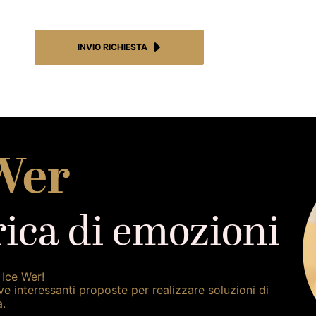
PRIVACY
POLICY.
*
INVIO RICHIESTA
Wer
ica di emozioni
 Ice Wer!
ve interessanti proposte per realizzare soluzioni di
à.