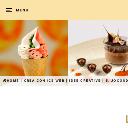
MENU
HOME
|
CREA CON ICE WER
|
IDEE CREATIVE
|
5. JOCON
L'angolo
delle
creazioni