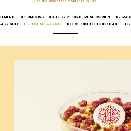
For the sweetest moments in life
 ELEMENTS
1.SNACKING
4. DESSERT TORTE, MONO, MIGNON
7. MAG
 PASSEGGIO
5. JOCONDE&BISCUIT
LE MELODIE DEL CIOCCOLATO
6
i