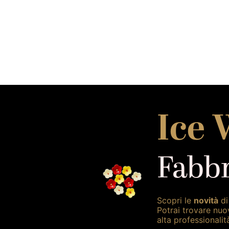
Ice 
Fabbr
Scopri le
novità
di
Potrai trovare nuo
alta professionalit