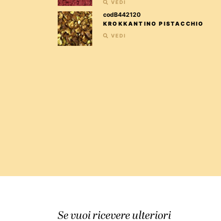
VEDI
codB442120
KROKKANTINO PISTACCHIO
VEDI
Se vuoi ricevere ulteriori