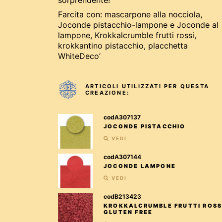
sorprendente!
Farcita con: mascarpone alla nocciola,
Joconde pistacchio-lampone e Joconde al
lampone, Krokkalcrumble frutti rossi,
krokkantino pistacchio, placchetta
WhiteDeco’
ARTICOLI UTILIZZATI PER QUESTA
CREAZIONE:
codA307137
JOCONDE PISTACCHIO
VEDI
codA307144
JOCONDE LAMPONE
VEDI
codB213423
KROKKALCRUMBLE FRUTTI ROSS
GLUTEN FREE