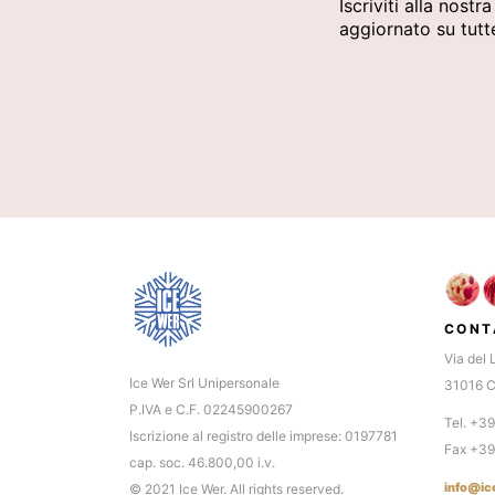
Iscriviti alla nostr
aggiornato su tutte
CONT
Via del 
Ice Wer Srl Unipersonale
31016 C
P.IVA e C.F. 02245900267
Tel. +3
Iscrizione al registro delle imprese: 0197781
Fax +3
cap. soc. 46.800,00 i.v.
info@ic
© 2021 Ice Wer. All rights reserved.