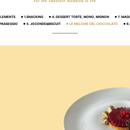
For the sweetest moments in life
 ELEMENTS
1.SNACKING
4. DESSERT TORTE, MONO, MIGNON
7. MAG
 PASSEGGIO
5. JOCONDE&BISCUIT
LE MELODIE DEL CIOCCOLATO
6