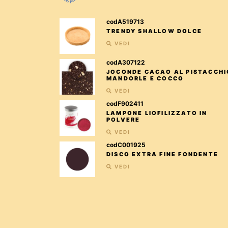
codA519713
TRENDY SHALLOW DOLCE
VEDI
codA307122
JOCONDE CACAO AL PISTACCHI
MANDORLE E COCCO
VEDI
codF902411
LAMPONE LIOFILIZZATO IN
POLVERE
VEDI
codC001925
DISCO EXTRA FINE FONDENTE
VEDI