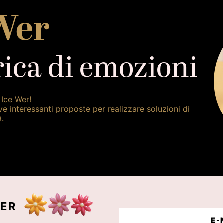
Wer
ica di emozioni
 Ice Wer!
ve interessanti proposte per realizzare soluzioni di
à.
ER