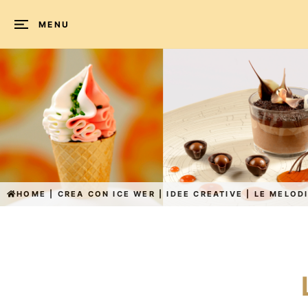
MENU
HOME
|
CREA CON ICE WER
|
IDEE CREATIVE
|
LE MELOD
L'angolo
delle
creazioni