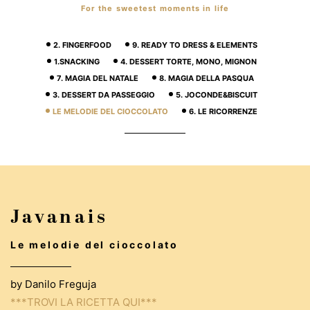
For the sweetest moments in life
2. FINGERFOOD
9. READY TO DRESS & ELEMENTS
1.SNACKING
4. DESSERT TORTE, MONO, MIGNON
7. MAGIA DEL NATALE
8. MAGIA DELLA PASQUA
3. DESSERT DA PASSEGGIO
5. JOCONDE&BISCUIT
LE MELODIE DEL CIOCCOLATO
6. LE RICORRENZE
Javanais
Le melodie del cioccolato
by Danilo Freguja
***TROVI LA RICETTA QUI***