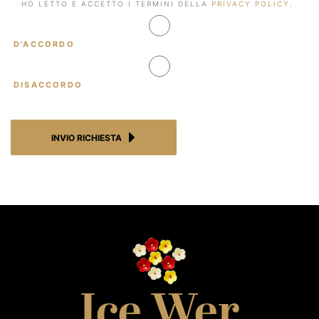
HO
HO LETTO E ACCETTO I TERMINI DELLA
PRIVACY POLICY
.
LETTO
E
D'ACCORDO
ACCETTO
I
TERMINI
DISACCORDO
DELLA
PRIVACY
POLICY.
*
INVIO RICHIESTA
Ice Wer