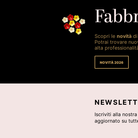
Fabbr
Scopri le
novità
di
Potrai trovare nuo
alta professionalit
NOVITÀ 2026
NEWSLETT
Iscriviti alla nostr
aggiornato su tutte