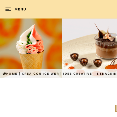
MENU
HOME
|
CREA CON ICE WER
|
IDEE CREATIVE
|
1.SNACKI
L'angolo
delle
creazioni