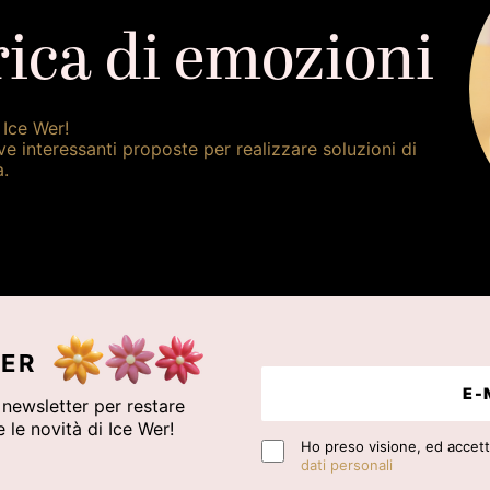
ica di emozioni
 Ice Wer!
ve interessanti proposte per realizzare soluzioni di
à.
ER
a newsletter per restare
 le novità di Ice Wer!
Ho preso visione, ed accetto
dati personali