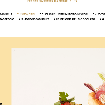
For the sweetest moments in life
 ELEMENTS
1.SNACKING
4. DESSERT TORTE, MONO, MIGNON
7. MAG
 PASSEGGIO
5. JOCONDE&BISCUIT
LE MELODIE DEL CIOCCOLATO
6
o
la