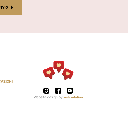
INVIO
CAZIONI
Website design by
websolution