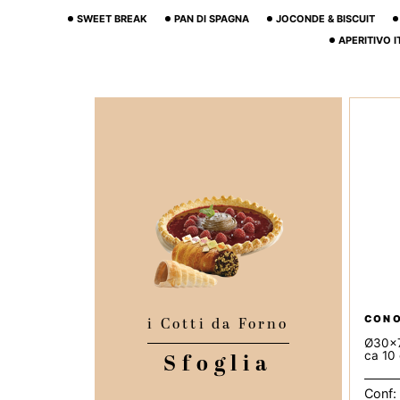
SWEET BREAK
PAN DI SPAGNA
JOCONDE & BISCUIT
APERITIVO 
CONO
i Cotti da Forno
Ø30x
ca 10 
Sfoglia
Conf: