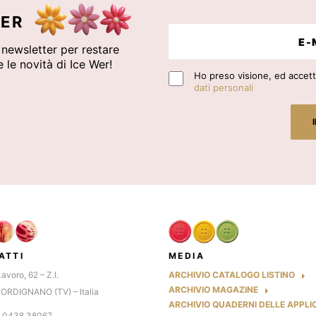
ER
a newsletter per restare
 le novità di Ice Wer!
Ho preso visione, ed accetto
dati personali
ATTI
MEDIA
Lavoro, 62 – Z.I.
ARCHIVIO CATALOGO LISTINO
ARCHIVIO MAGAZINE
ORDIGNANO (TV) – Italia
ARCHIVIO QUADERNI DELLE APPLI
9 0438.38067