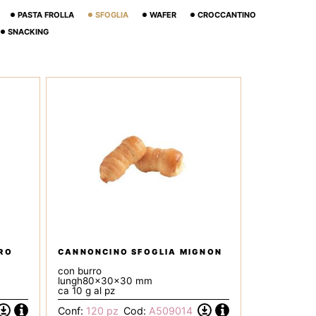
PASTA FROLLA
SFOGLIA
WAFER
CROCCANTINO
SNACKING
RO
CANNONCINO SFOGLIA MIGNON
con burro
lungh80x30x30 mm
ca 10 g al pz
Informazioni
Informazioni
Conf:
120 pz
Cod:
A509014
Scarica
Scarica