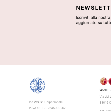
NEWSLETT
Iscriviti alla nostr
aggiornato su tutte
CONT
Via del 
Ice Wer Srl Unipersonale
31016 C
P.IVA e C.F. 02245900267
Tel. +3