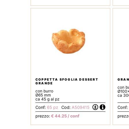
Tecnica
COPPETTA SFOGLIA DESSERT
GRAN
GRANDE
con b
con burro
Ø100
Ø65 mm
ca 300
ca 45 g al pz
Informazioni
Conf:
65 pz
Cod:
A509415
Conf:
Scarica
la
prezzo:
€
44.25
/ conf
prezz
Scheda
Tecnica