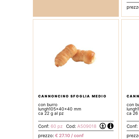
prezz
CANNONCINO SFOGLIA MEDIO
CANN
con burro
con b
lungh105x40x40 mm
lung
ca 22 g al pz
ca 26 
Informazioni
Conf:
60 pz
Cod:
A509018
Conf:
Scarica
la
prezzo:
€
27.10
/ conf
prezz
Scheda