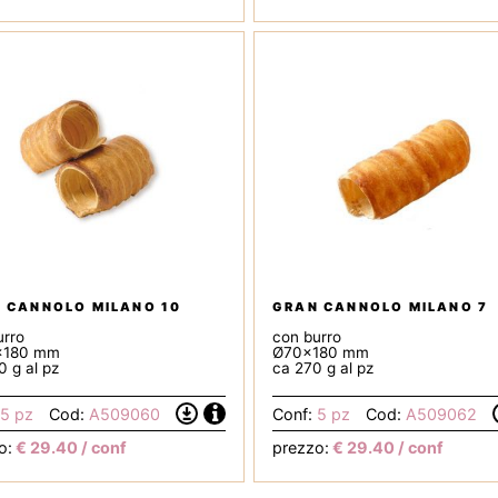
Tecnica
 CANNOLO MILANO 10
GRAN CANNOLO MILANO 7
urro
con burro
x180 mm
Ø70x180 mm
 g al pz
ca 270 g al pz
Informazioni
5 pz
Cod:
A509060
Conf:
5 pz
Cod:
A509062
Scarica
la
o:
€
29.40
/ conf
prezzo:
€
29.40
/ conf
Scheda
Tecnica