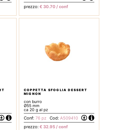
la
la
prezzo:
€
30.70
/ conf
Scheda
Scheda
Tecnica
Tecnica
RT
COPPETTA SFOGLIA DESSERT
MIGNON
con burro
Ø55 mm
ca 20 g al pz
Informazioni
Informazioni
Conf:
76 pz
Cod:
A509410
Scarica
Scarica
la
la
prezzo:
€
32.95
/ conf
Scheda
Scheda