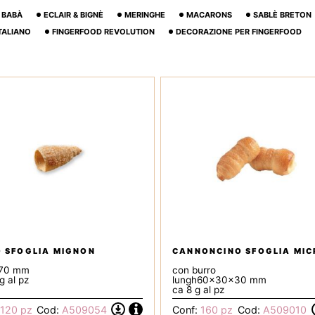
BABÀ
ECLAIR & BIGNÈ
MERINGHE
MACARONS
SABLÈ BRETON
ITALIANO
FINGERFOOD REVOLUTION
DECORAZIONE PER FINGERFOOD
 SFOGLIA MIGNON
CANNONCINO SFOGLIA MIC
70 mm
con burro
g al pz
lungh60x30x30 mm
ca 8 g al pz
Informazioni
120 pz
Cod:
A509054
Conf:
160 pz
Cod:
A509010
Scarica