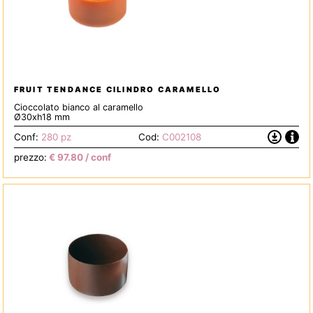
FRUIT TENDANCE CILINDRO CARAMELLO
Cioccolato bianco al caramello
Ø30xh18 mm
Info
Scarica
Conf:
280 pz
Cod:
C002108
la
prezzo:
€
97.80
/ conf
Scheda
Tecnica