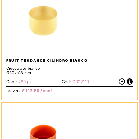
FRUIT TENDANCE CILINDRO BIANCO
Cioccolato bianco
Ø30xh18 mm
Info
Scarica
Conf:
280 pz
Cod:
C002110
la
prezzo:
€
113.60
/ conf
Scheda
Tecnica