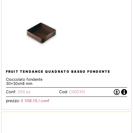
FRUIT TENDANCE QUADRATO BASSO FONDENTE
Cioccolato fondente
30x30xh8 mm
Info
Scarica
Conf:
350 pz
Cod:
C002101
la
prezzo:
€
108.10
/ conf
Scheda
Tecnica