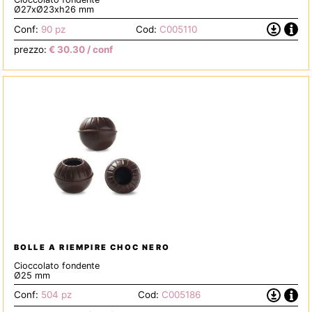
Ø27xØ23xh26 mm
Info
Scarica
Conf:
90 pz
Cod:
C005110
la
prezzo:
€
30.30
/ conf
Scheda
Tecnica
BOLLE A RIEMPIRE CHOC NERO
Cioccolato fondente
Ø25 mm
Info
Scarica
Conf:
504 pz
Cod:
C005186
la