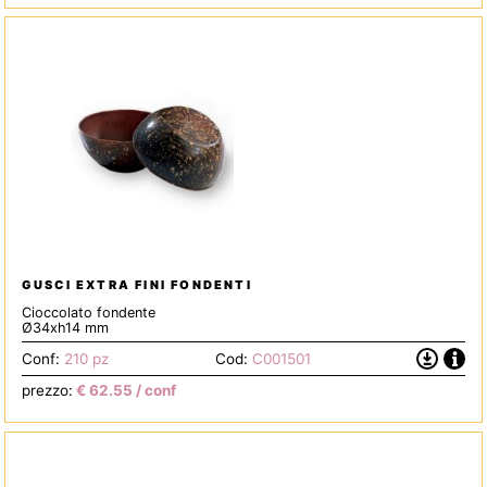
GUSCI EXTRA FINI FONDENTI
Cioccolato fondente
Ø34xh14 mm
Info
Scarica
Conf:
210 pz
Cod:
C001501
la
prezzo:
€
62.55
/ conf
Scheda
Tecnica