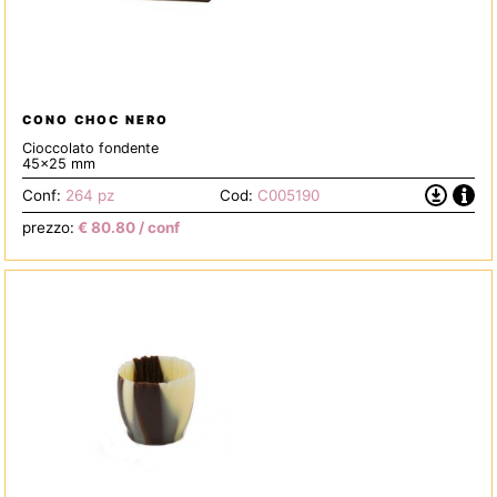
CONO CHOC NERO
Cioccolato fondente
45x25 mm
Info
Scarica
Conf:
264 pz
Cod:
C005190
la
prezzo:
€
80.80
/ conf
Scheda
Tecnica