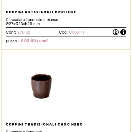
COPPINI ARTIGIANALI BICOLORE
Cioccolato fondente e bianco
Ø27xØ23xh26 mm
Info
Scarica
Conf:
270 pz
Cod:
C005111
la
prezzo:
€
93.60
/ conf
Scheda
Tecnica
COPPINI TRADIZIONALI CHOC NERO
Cioccolato fondente