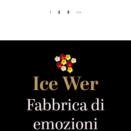
1
2
3
>>
Ice Wer
Fabbrica di
emozioni