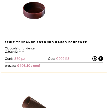
FRUIT TENDANCE ROTONDO BASSO FONDENTE
Cioccolato fondente
Ø30xh12 mm
Info
Scarica
Conf:
350 pz
Cod:
C002113
la
prezzo:
€
108.10
/ conf
Scheda
Tecnica