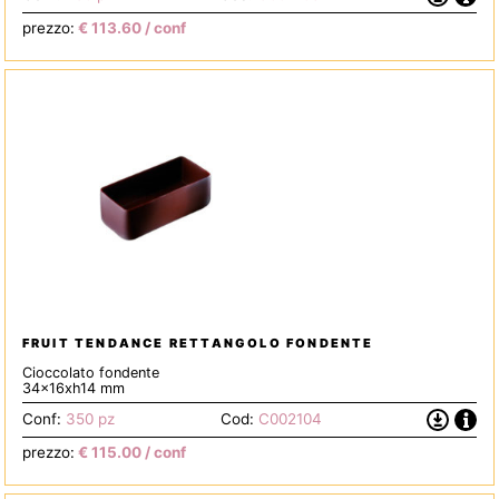
la
prezzo:
€
113.60
/ conf
Scheda
Tecnica
FRUIT TENDANCE RETTANGOLO FONDENTE
Cioccolato fondente
34x16xh14 mm
Info
Scarica
Conf:
350 pz
Cod:
C002104
la
prezzo:
€
115.00
/ conf
Scheda
Tecnica