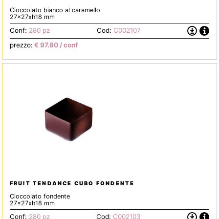
Cioccolato bianco al caramello
27x27xh18 mm
Info
Scarica
Conf:
280 pz
Cod:
C002107
la
prezzo:
€
97.80
/ conf
Scheda
Tecnica
FRUIT TENDANCE CUBO FONDENTE
Cioccolato fondente
27x27xh18 mm
Info
Scarica
Conf:
280 pz
Cod:
C002103