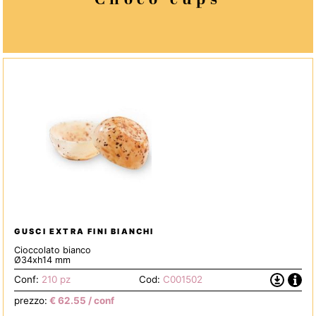
Choco cups
GUSCI EXTRA FINI BIANCHI
Cioccolato bianco
Ø34xh14 mm
Info
Scarica
Conf:
210 pz
Cod:
C001502
la
prezzo:
€
62.55
/ conf
Scheda
Tecnica