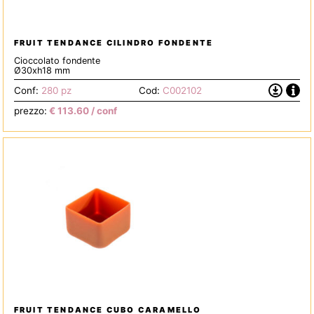
FRUIT TENDANCE CILINDRO FONDENTE
Cioccolato fondente
Ø30xh18 mm
Info
Scarica
Conf:
280 pz
Cod:
C002102
la
prezzo:
€
113.60
/ conf
Scheda
Tecnica
FRUIT TENDANCE CUBO CARAMELLO